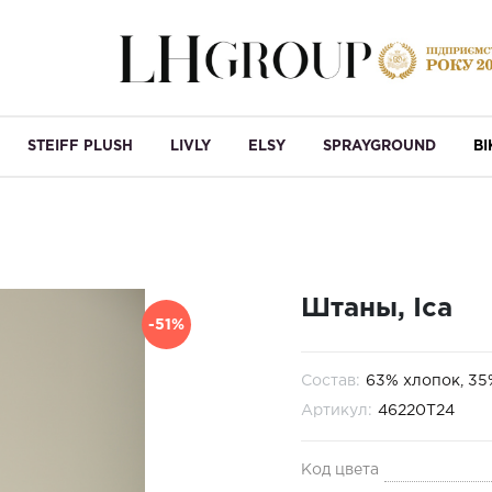
STEIFF PLUSH
LIVLY
ELSY
SPRAYGROUND
B
Штаны, Ica
-51%
Состав:
63% хлопок, 35
Артикул:
46220Т24
Код цвета