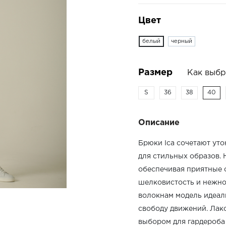
Цвет
белый
черный
Размер
Как выбр
S
36
38
40
Описание
Брюки Ica сочетают ут
для стильных образов. 
обеспечивая приятные о
шелковистость и нежно
волокнам модель идеаль
свободу движений. Лак
выбором для гардероба 