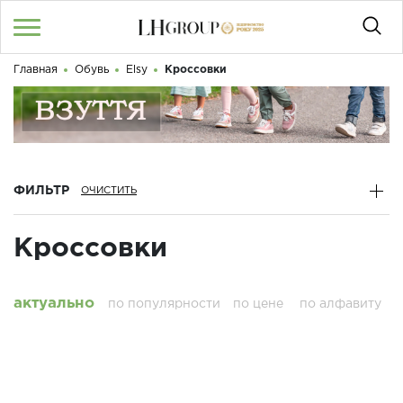
Главная
Обувь
Elsy
Кроссовки
UA
RU
|
Здравствуйте! Что вы ищете?
Войти
/
Регистрация
КАТАЛОГ
ФИЛЬТР
050 187 33 33
График работы с 9:00 до 21:00
Кроссовки
О НАС
КОНТАКТЫ
актуально
по популярности
по цене
по алфавиту
БЛОГ