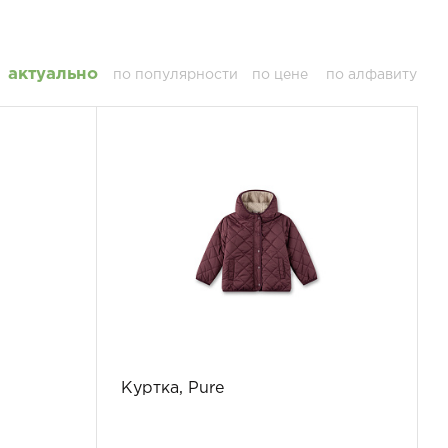
актуально
по популярности
по цене
по алфавиту
Куртка, Pure