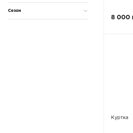
92
3
Сезон
98
5
8 000 
104
6
Осінь-зима
7
110
6
116
7
122
6
128
5
140
5
152
2
164
2
Куртка