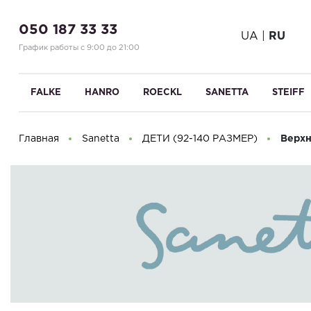
050 187 33 33
UA
|
RU
График работы с 9:00 до 21:00
FALKE
HANRO
ROECKL
SANETTA
STEIFF
Главная
Sanetta
ДЕТИ (92-140 РАЗМЕР)
Верхн
Здравствуйте! Что вы ищете?