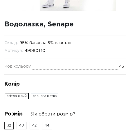
Водолазка, Senape
Склад:
95% бавовна 5% еластан
Артикул:
49080Т10
Код кольору
431
Колір
свiтло-сiрий
слонова кістка
Розмір
Як обрати розмір?
32
40
42
44