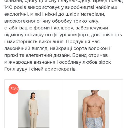
білизни, одягу для сну і лаунж-одягу. Бренд понад
140 років використовує у виробництві найбільш
екологічні, м'які і ніжні до шкіри матеріали,
високотехнологічну обробку трикотажу,
стабілізацію форми і кольору, забезпечуючи
відмінну посадку по фігурі комфорт, довговічність
і майстерність виконання. Продукція має
лаконічний вигляд, найкращі сорта волокон і
пряжі та елегантний дизайн. Бренд отримав
міжнародне визнання і особливу любов зірок
Голлівуду і сімей аристократів.
-30%