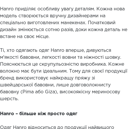
Hanro приділяє особливу увагу деталям. Кожна нова
модель створюється вручну дизайнерами на
спеціально виготовлених манекенах. Початковий
дизайн змінюється сотню разів, доки кожна деталь не
встане на своє місце.
Ті, хто одягають одяг Hanro вперше, дивуються
м'якості бавовни, легкості вовни та ніжності шовку.
Пояснюється це скрупульозністю виробника. Кожне
волокно має бути ідеальним. Тому для своєї продукції
бренд використовує найкращу пряжу зі
швейцарської бавовни, лише довговолокнисту
бавовну (Pima або Giza), високоякісну мериносову
шерсть.
Hanro – більше ніж просто одяг
Одяг Hanro відноситься до продукції найвищого