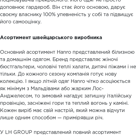
поціновувачів прекрасного. Його одяг не просто
доповнює гардероб. Він стає його основою, дарує
своєму власнику 100% упевненість у собі та підвищує
його самооцінку.
Асортимент швейцарського виробника
Основний асортимент Hanro представлений білизною
та домашнім одягом. Бренд представляє жіночі
бюстгальтери, чоловічі теплі халати, дитячі піжами і не
тільки. До кожного сезону компанія готує нову
колекцію. І якщо літній одяг Hanro чітко асоціюється
як мінімум з Мальдівами або жарким Лос-
Анджелесом, то зимовий нагадує затишну італійську
провінцію, засніжені гори та теплий вогонь у каміні.
Кожен виріб має свій настрій, який можна відчути
лише одним способом — примірявши річ.
У LH GROUP представлений повний асортимент