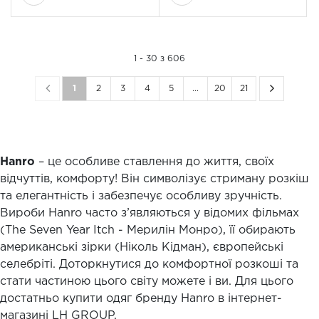
1 - 30 з 606
1
2
3
4
5
...
20
21
Hanro
– це особливе ставлення до життя, своїх
відчуттів, комфорту! Він символізує стриману розкіш
та елегантність і забезпечує особливу зручність.
Вироби Hanro часто з’являються у відомих фільмах
(The Seven Year Itch - Мерилін Монро), її обирають
американські зірки (Ніколь Кідман), європейські
селебріті. Доторкнутися до комфортної розкоші та
стати частиною цього світу можете і ви. Для цього
достатньо купити одяг бренду Hanro в інтернет-
магазині LH GROUP.