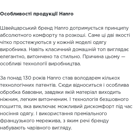
Особливості продукції Hanro
Швейцарський бренд Hanro дотримується принципу
абсолютного комфорту та розкоші. Саме ці дві якості
чітко простежуються у кожній моделі одягу
виробника. Навіть класичний домашній топ виглядає
елегантно, витончено та стильно. Причина цьому —
особливі технології виробництва.
За понад 130 років Hanro став володарем кількох
технологічних патентів. Сюди відноситься і особлива
обробка бавовни, завдяки якій матеріал виходить
ніжним, легким витонченим. І технологія безшовного
пошиття, яка виключає можливий дискомфорт під час
носіння одягу. І використання преміального
французького мережива, з яким речі бренду
набувають чарівного вигляду.