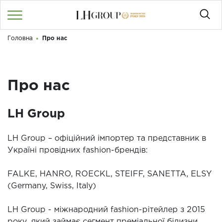
Головна
Про нас
RU
UA
|
Доброго дня! Що Ви шукаєте?
Увійти
/
Реєстрація
Про нас
КАТАЛОГ
LH Group
050 187 33 33
Графік роботи з 9:00 до 21:00
LH Group – офіційний імпортер та представник в
ПРО НАС
Україні провідних fashion-брендів:
КОНТАКТИ
FALKE, HANRO, ROECKL, STEIFF, SANETTA, ELSY
БЛОГ
(Germany, Swiss, Italy)
LH Group - міжнародний fashion-рітейлер з 2015
року, який займає сегмент преміальної білизни,