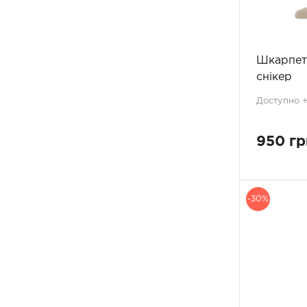
темно-рожевий
1
темно-синій
22
темно-синій меланж
1
темно-сірий
5
Шкарпетк
темно-фіолетовий
3
снікер
тілесний
23
Доступно +3
фіолетовий
11
фундук
1
хакі
5
950 гр
червоний
27
чорний
172
чорний/пудра
3
-30%
чорний-золотий
1
чорний-срібний
1
чорно-золотий
3
чорно-срібний
2
шампань
1
шоколадний
4
ягідний
2