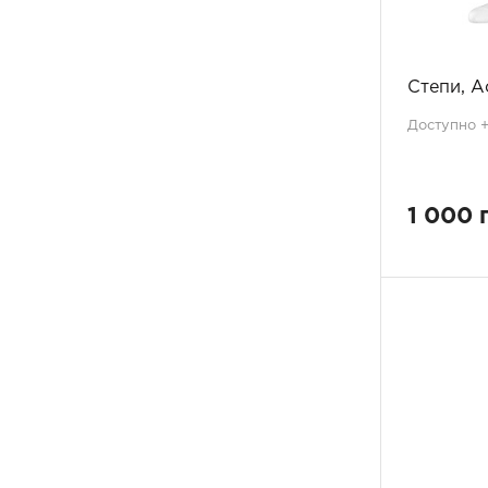
сакура
2
8.5-9
16
салатовий
1
9.5-10
16
світло-блакитний
2
світло-рожевий
5
Степи, A
світло-сірий
11
Доступно +4
світло-сірий меланж
2
синій
48
сірий
54
сірий меланж
5
1 000 
сіро-зелений
2
сіро-синій
3
слонова кістка
26
смарагд
1
срібло
2
сріблястий
1
сумах
2
темно-бірюзовий
1
темно-зелений
2
темно-коричневий
6