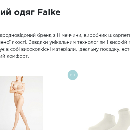
ий одяг Falke
народновідомий бренд з Німеччини, виробник шкарпетк
ної якості. Завдяки унікальним технологіям і високій
є в собі високоякісні матеріали, ідеальну посадку, ест
ий комфорт.
HIT