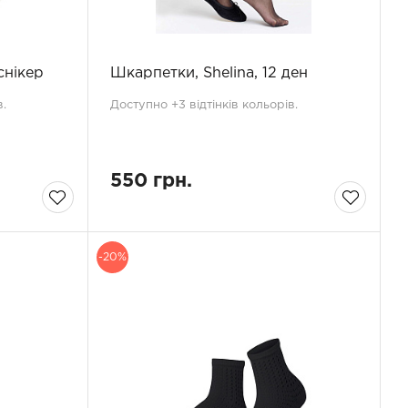
снікер
Шкарпетки, Shelina, 12 ден
.
Доступно +3 відтінків кольорів.
550 грн.
-20%