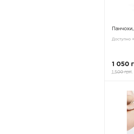
тілесний (жовтий)
3
перламутровий
1
пудра/шампань
1
бежевий меланж
3
Панчохи, 
винна ягода
2
Доступно +3
еспрессо
1
карамель
1
світлий беж
1
коричневий меланж
1
1 050 
баклажан
2
1 500 грн.
винний
1
лимонний
1