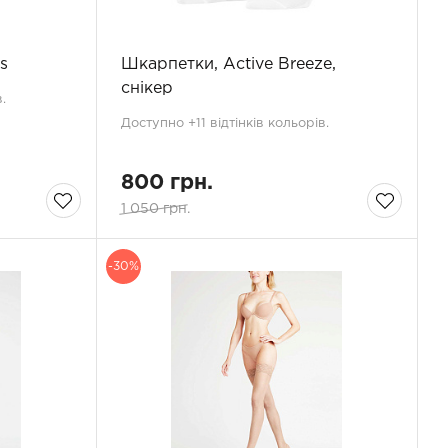
s
Шкарпетки, Active Breeze,
снікер
.
Доступно +11 відтінків кольорів.
800 грн.
1 050 грн.
-30%