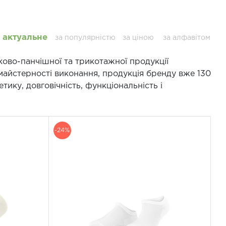
актуальне
за популярністю
за ціною
за алфавітом
ово-панчішної та трикотажної продукції
 майстерності виконання, продукція бренду вже 130
етику, довговічність, функціональність і
-24%