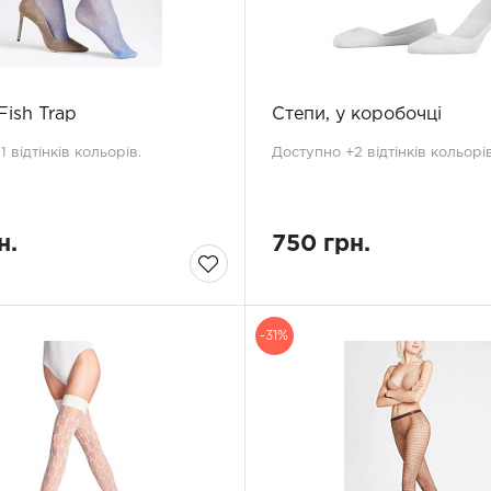
Fish Trap
Степи, у коробочці
 відтінків кольорів.
Доступно +2 відтінків кольорів
н.
750 грн.
-31%