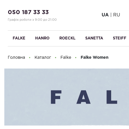
050 187 33 33
UA
|
RU
Графік роботи з 9:00 до 21:00
FALKE
HANRO
ROECKL
SANETTA
STEIFF
Головна
Каталог
Falke
Falke Women
Доброго дня! Що Ви шукаєте?