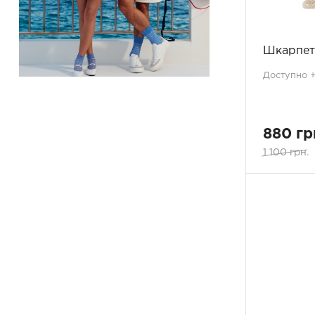
XL 46-48
4
зелений
22
XXL
3
золотий
3
OS
1
золотистий
3
Шкарпет
10.5-11
16
імбир
2
35-36
20
Доступно +1
корал
1
35-38
52
коричневий
37
36-38
2
коричнево-червоний
3
37-38
38
кус-кус
2
880 гр
38-40
3
малахіт
3
1 100 грн.
39-40
32
м'ятний
1
39-41
5
платина
5
39-42
52
пудра
16
40-42
3
пудра-золотий
1
41-42
15
пудровий
16
42-43
4
рожевий
13
42-44
3
рожевий перець
3
44-45
4
рубін
2
44-46
1
рудий
1
46-48
1