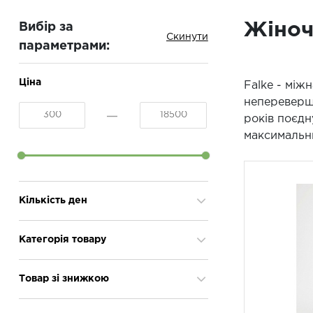
Жіноч
Вибір за
параметрами:
Ціна
Falke - між
непереверше
років поєдну
максимальн
Кількість ден
10
3
Категорія товару
100
2
12
6
Аксесуари
3
Товар зі знижкою
15
17
Боді жіночі
3
20
15
Гольфи жіночі
16