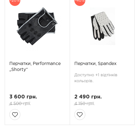
-20%
-40%
Перчатки, Performance
Перчатки, Spandex
„Shorty“
Доступно +1 відтінків
кольорів.
3 600 грн.
2 490 грн.
4 500 грн.
4 150 грн.