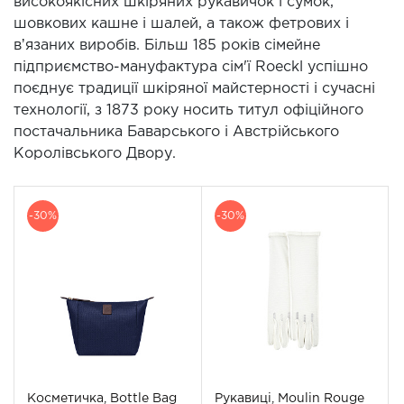
високоякісних шкіряних рукавичок і сумок,
шовкових кашне і шалей, а також фетрових і
вʼязаних виробів. Більш 185 років сімейне
підприємство-мануфактура сім'ї Roeckl успішно
поєднує традиції шкіряної майстерності і сучасні
технології, з 1873 року носить титул офіційного
постачальника Баварського і Австрійського
Королівського Двору.
-30%
-30%
Косметичка, Bottle Bag
Рукавиці, Moulin Rouge