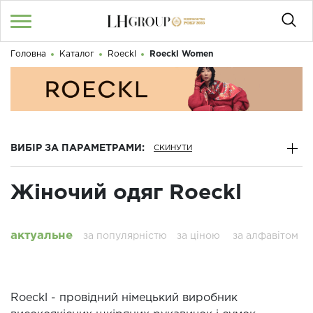
Головна
Каталог
Roeckl
Roeckl Women
RU
UA
|
Доброго дня! Що Ви шукаєте?
Увійти
/
Реєстрація
КАТАЛОГ
ВИБІР ЗА ПАРАМЕТРАМИ:
050 187 33 33
Графік роботи з 9:00 до 21:00
Жіночий одяг Roeckl
ПРО НАС
КОНТАКТИ
актуальне
за популярністю
за ціною
за алфавітом
БЛОГ
Roeckl - провідний німецький виробник