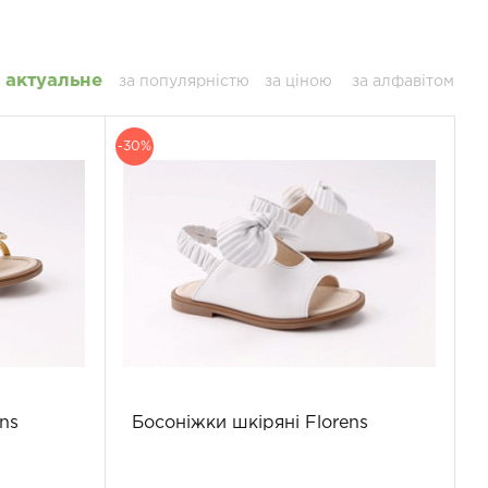
актуальне
за популярністю
за ціною
за алфавітом
-30%
ns
Босоніжки шкіряні Florens