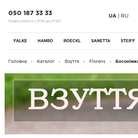
050 187 33 33
UA
|
RU
Графік роботи з 9:00 до 21:00
FALKE
HANRO
ROECKL
SANETTA
STEIFF
Головна
Каталог
Взуття
Florens
Босоніжк
Доброго дня! Що Ви шукаєте?