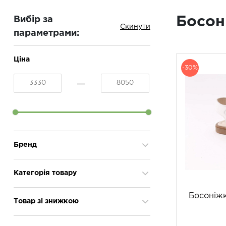
Босон
Вибір за
параметрами:
Ціна
-30%
Бренд
Florens
14
Категорія товару
Босоніжк
Босоніжки
13
Товар зі знижкою
Туфлі
1