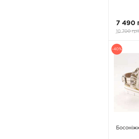
7 490 
10 700 грн
-40%
Босоніжк