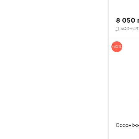
38
2
39
1
8 050 
11 500 грн
-30%
Босоніжк