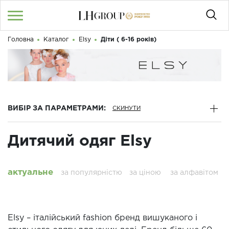
Головна
Каталог
Elsy
Діти ( 6-16 років)
RU
UA
|
Доброго дня! Що Ви шукаєте?
Увійти
/
Реєстрація
КАТАЛОГ
ВИБІР ЗА ПАРАМЕТРАМИ:
050 187 33 33
Графік роботи з 9:00 до 21:00
Дитячий одяг Elsy
ПРО НАС
КОНТАКТИ
актуальне
за популярністю
за ціною
за алфавітом
БЛОГ
Elsy – італійський fashion бренд вишуканого і