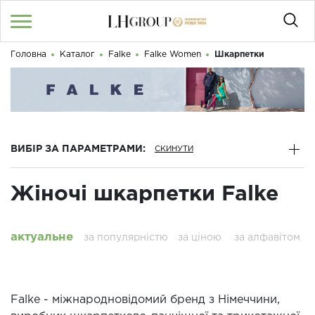
Головна
Каталог
Falke
Falke Women
Шкарпетки
RU
UA
|
Доброго дня! Що Ви шукаєте?
Увійти
/
Реєстрація
КАТАЛОГ
ВИБІР ЗА ПАРАМЕТРАМИ:
050 187 33 33
Графік роботи з 9:00 до 21:00
Жіночі шкарпетки Falke
ПРО НАС
КОНТАКТИ
актуальне
за популярністю
за ціною
за алфавітом
БЛОГ
Falke - міжнародновідомий бренд з Німеччини,