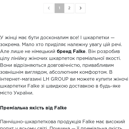
1
2
У жінці має бути досконалим все! І шкарпетки —
зокрема. Мало хто приділяє належну увагу цій речі.
Але лише не німецький
бренд Falke
. Він розробив
цілу лінійку жіночих шкарпеток преміальної якості.
Вони відрізняються довговічністю, привабливим
зовнішнім виглядом, абсолютним комфортом. В
інтернет-магазині LH GROUP ви можете купити жіночі
шкарпетки Falke зі швидкою доставкою в будь-яке
місто України.
Преміальна якість від Falke
Панчішно-шкарпеткова продукція Falke має високий
попит у всьому світі. Причина — її преміальна якість.