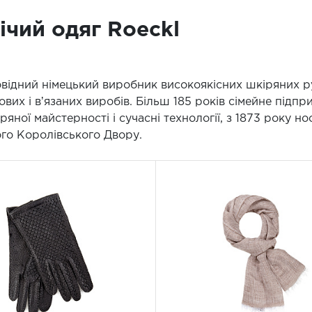
ічий одяг Roeckl
овідний німецький виробник високоякісних шкіряних р
вих і вʼязаних виробів. Більш 185 років сімейне підп
іряної майстерності і сучасні технології, з 1873 року 
го Королівського Двору.