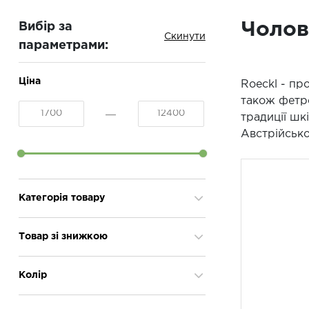
Чолов
Вибір за
параметрами:
Ціна
Roeckl - пр
також фетро
традиції шк
Австрійсько
Категорія товару
Капелюхи
1
Товар зі знижкою
Кашне
1
Рукавиці
1
Так
6
Колір
Рукавички
22
Шапки
2