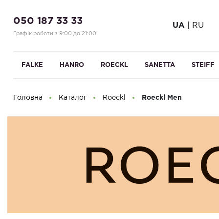
050 187 33 33
UA
|
RU
Графік роботи з 9:00 до 21:00
FALKE
HANRO
ROECKL
SANETTA
STEIFF
Головна
Каталог
Roeckl
Roeckl Men
Доброго дня! Що Ви шукаєте?