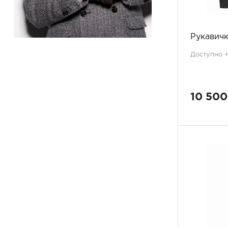
29x180
1
55
1
57
1
Рукавичк
60х180
1
Доступно +2
10 500