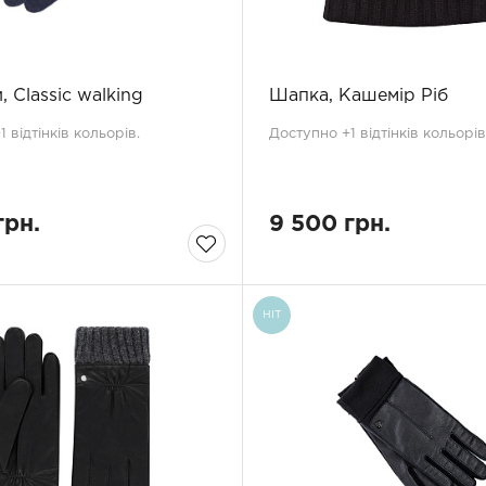
, Classic walking
Шапка, Кашемір Ріб
 відтінків кольорів.
Доступно +1 відтінків кольорів
грн.
9 500 грн.
HIT