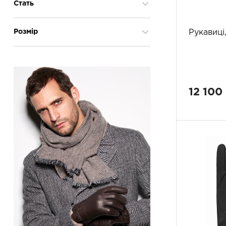
антрацит
2
Стать
Шарфи
4
бежевий
3
блакитний
1
унісекс
1
Розмір
Рукавиці,
бордовий
1
чоловіча
31
екрю/кава
1
ONE SIZE
4
коричневий
6
OS
1
лісовий горіх
2
4
2
мокко
6
12 100
5
3
мокко/чорний
1
6
4
синій
3
7
1
сірий
7
7,5
1
темно-синій
6
8
16
темно-сірий
1
8,5
17
червоний
1
8.5
3
чорний
26
9
17
жовто-коричевий
1
9,5
15
9.5
3
10
7