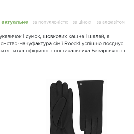
актуальне
за популярністю
за ціною
за алфавітом
укавичок і сумок, шовкових кашне і шалей, а
риємство-мануфактура сім'ї Roeckl успішно поєднує
носить титул офіційного постачальника Баварського і