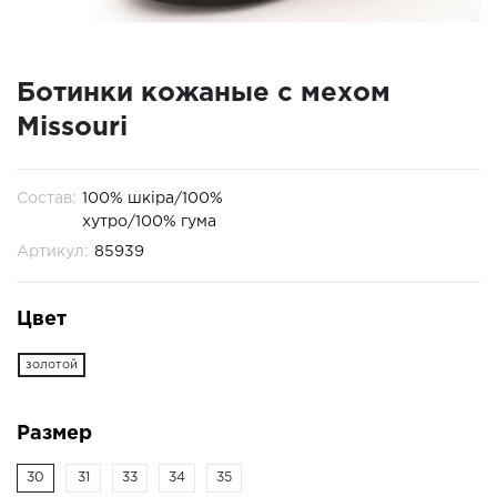
Ботинки кожаные с мехом
Missouri
Состав:
100% шкіра/100%
хутро/100% гума
Артикул:
85939
Цвет
золотой
Размер
30
31
33
34
35