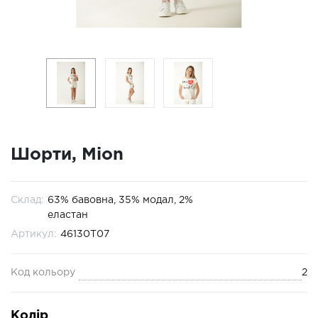
Шорти, Mion
Склад:
63% бавовна, 35% модал, 2%
еластан
Артикул:
46130T07
Код кольору
2
Колір