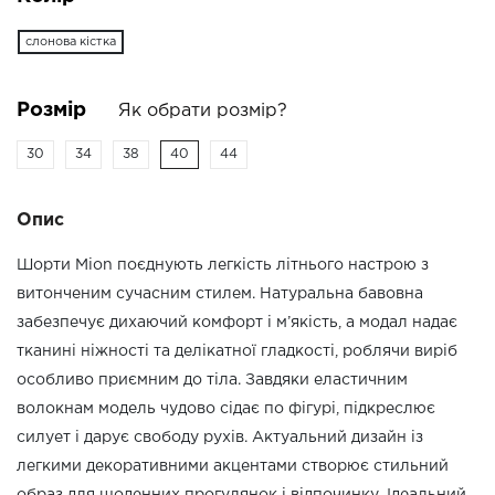
слонова кістка
Розмір
Як обрати розмір?
30
34
38
40
44
Опис
Шорти Mion поєднують легкість літнього настрою з
витонченим сучасним стилем. Натуральна бавовна
забезпечує дихаючий комфорт і м’якість, а модал надає
тканині ніжності та делікатної гладкості, роблячи виріб
особливо приємним до тіла. Завдяки еластичним
волокнам модель чудово сідає по фігурі, підкреслює
силует і дарує свободу рухів. Актуальний дизайн із
легкими декоративними акцентами створює стильний