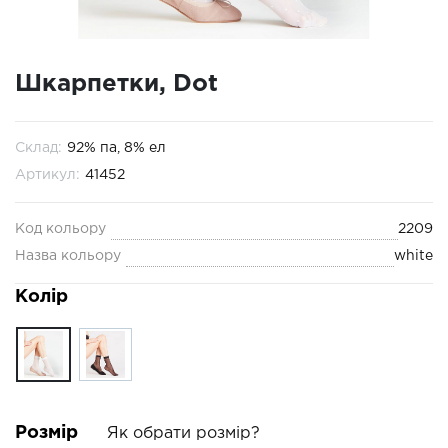
Шкарпетки, Dot
Склад:
92% па, 8% ел
Артикул:
41452
Код кольору
2209
Назва кольору
white
Колір
Розмір
Як обрати розмір?