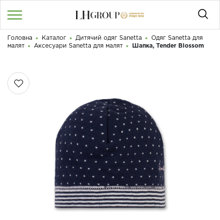
Головна
Каталог
Дитячий одяг Sanetta
Одяг Sanetta для
RU
UA
|
малят
Аксесуари Sanetta для малят
Шапка, Tender Blossom
Доброго дня! Що Ви шукаєте?
Увійти
/
Реєстрація
КАТАЛОГ
050 187 33 33
Графік роботи з 9:00 до 21:00
ПРО НАС
КОНТАКТИ
БЛОГ