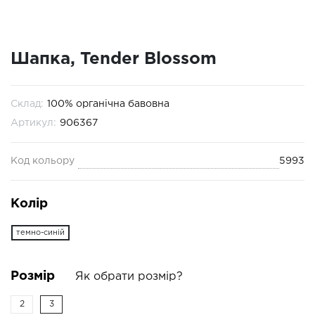
Шапка, Tender Blossom
Склад:
100% органічна бавовна
Артикул:
906367
Код кольору
5993
Колір
темно-синій
Розмір
Як обрати розмір?
2
3