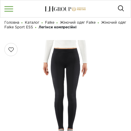
Головна
Каталог
Falke
Жіночий одяг Falke
Жіночий одяг
RU
UA
|
Falke Sport ESS
Легінси компресійні
Доброго дня! Що Ви шукаєте?
Увійти
/
Реєстрація
КАТАЛОГ
050 187 33 33
Графік роботи з 9:00 до 21:00
ПРО НАС
КОНТАКТИ
БЛОГ