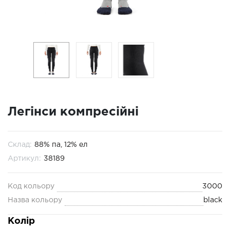
Легінси компресійні
Склад:
88% па, 12% ел
Артикул:
38189
Код кольору
3000
Назва кольору
black
Колір