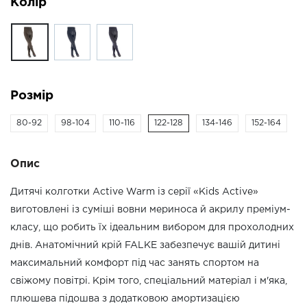
Колір
Розмір
80-92
98-104
110-116
122-128
134-146
152-164
Опис
Дитячі колготки Active Warm із серії «Kids Active»
виготовлені із суміші вовни мериноса й акрилу преміум-
класу, що робить їх ідеальним вибором для прохолодних
днів. Анатомічний крій FALKE забезпечує вашій дитині
максимальний комфорт під час занять спортом на
свіжому повітрі. Крім того, спеціальний матеріал і м'яка,
плюшева підошва з додатковою амортизацією