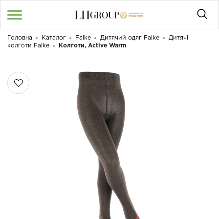
Головна
Каталог
Falke
Дитячий одяг Falke
Дитячі
RU
UA
|
колготи Falke
Колготи, Active Warm
Доброго дня! Що Ви шукаєте?
Увійти
/
Реєстрація
КАТАЛОГ
050 187 33 33
Графік роботи з 9:00 до 21:00
ПРО НАС
КОНТАКТИ
БЛОГ