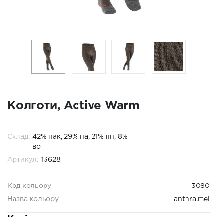
Колготи, Active Warm
Склад:
42% пак, 29% па, 21% пп, 8%
во
Артикул:
13628
Код кольору
3080
Назва кольору
anthra.mel