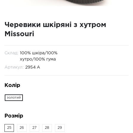
Черевики шкіряні з хутром
Missouri
Склад:
100% шкіра/100%
хутро/100% гума
Артикул:
2954 A
Колір
золотий
Розмір
25
26
27
28
29