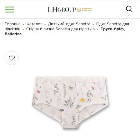
Головна
Каталог
Дитячий одяг Sanetta
Одяг Sanetta для
RU
UA
|
підлітків
Спідня білизна Sanetta для підлітків
Труси-бріф,
Доброго дня! Що Ви шукаєте?
Ballerina
Увійти
/
Реєстрація
КАТАЛОГ
050 187 33 33
Графік роботи з 9:00 до 21:00
ПРО НАС
КОНТАКТИ
БЛОГ