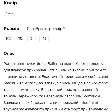
Колір
білий
Розмір
Як обрати розмір?
140
152
164
176
Опис
Романтичні труси-бриф Ballerina ніжно-білого кольору
для дівчаток прикрашені стильним квітковим принтом та
чарівними деталями. Еластичний трикотаж з м'якої суміші
бавовни та модалу забезпечує приємний до тіла комфорт
та ідеальну посадку. Еластичний пояс прикрашений
тонким мереживом та невеликим атласним бантиком.
Завдяки низькій посадці та високоякісній обробці ці
трусики забезпечують приємний комфорт при тривалому