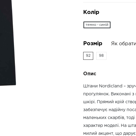
Колір
темно - синій
Розмір
Як обрати
92
98
Опис
Штани Nordicland – зру
прогулянок. Виконані з 
шкірі. Прямий крій ство
забезпечує надійну поса
маленьких скарбів, тод
характер моделі. На шта
милий акцент, що дарує 