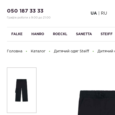
050 187 33 33
UA
|
RU
Графік роботи з 9:00 до 21:00
FALKE
HANRO
ROECKL
SANETTA
STEIFF
Головна
Каталог
Дитячий одяг Steiff
Дитячий о
Доброго дня! Що Ви шукаєте?