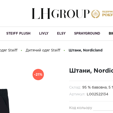
STEIFF PLUSH
LIVLY
ELSY
SPRAYGROUND
B
дяг Steiff
Дитячий одяг Steiff
Штани, Nordicland
Штани, Nordi
-21%
Склад:
95 % бавовна, 5 
Артикул:
L002522134
Код кольору