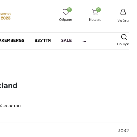
0
0
Обране
Кошик
Увійти
IKKEMBERGS
ВЗУТТЯ
SALE
...
Пошук
cland
% еластан
3032