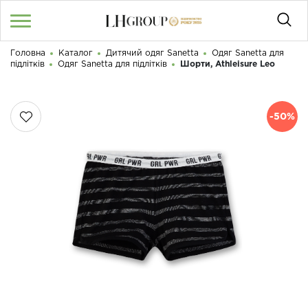
Головна
Каталог
Дитячий одяг Sanetta
Одяг Sanetta для
RU
UA
|
підлітків
Одяг Sanetta для підлітків
Шорти, Athleisure Leo
Доброго дня! Що Ви шукаєте?
Увійти
/
Реєстрація
-50%
КАТАЛОГ
050 187 33 33
Графік роботи з 9:00 до 21:00
ПРО НАС
КОНТАКТИ
БЛОГ