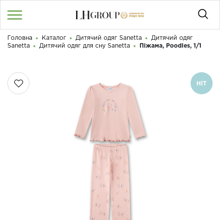
Головна
Каталог
Дитячий одяг Sanetta
Дитячий одяг
RU
UA
|
Sanetta
Дитячий одяг для сну Sanetta
Піжама, Poodles, 1/1
Доброго дня! Що Ви шукаєте?
Увійти
/
Реєстрація
HIT
КАТАЛОГ
050 187 33 33
Графік роботи з 9:00 до 21:00
ПРО НАС
КОНТАКТИ
БЛОГ