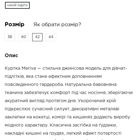
синiй iндiго
Розмір
Як обрати розмір?
38
40
42
44
Опис
Куртка Meriva — стильна джинсова модель для дівчат-
підлітків, яка стане ефектним доповненням
повсякденного гардероба. Натуральна бавовняна
тканина забезпечує комфорт під час носіння, зберігаючи
акуратний вигляд протягом дня. Укорочений крій
підкреслює сучасний силует, декоративні металеві
заклепки на кокетці, комірі та кишенях додають виробу
модного характеру. Класична застібка на ґудзики,
накладні кишені на грудях, легкий ефект потертості