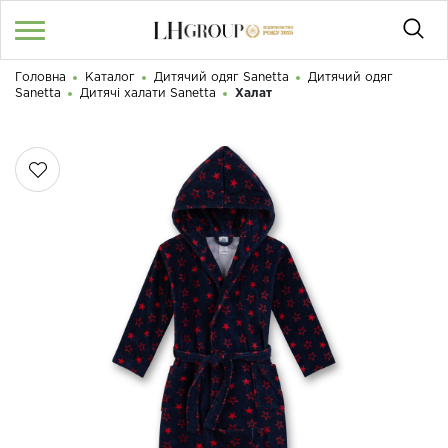
Головна
Каталог
Дитячий одяг Sanetta
Дитячий одяг
RU
UA
|
Sanetta
Дитячі халати Sanetta
Халат
Доброго дня! Що Ви шукаєте?
Увійти
/
Реєстрація
КАТАЛОГ
050 187 33 33
Графік роботи з 9:00 до 21:00
ПРО НАС
КОНТАКТИ
БЛОГ