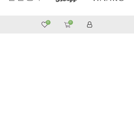
0
0
050 187 33 33
Графік роботи з 9:00 до 21:00
©
Приймаємо до оплати
Допомога