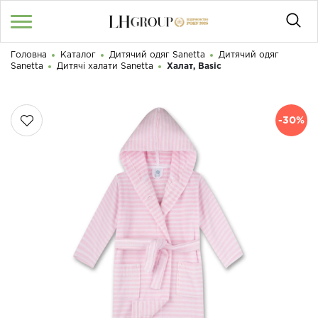
Головна
Каталог
Дитячий одяг Sanetta
Дитячий одяг
RU
UA
|
Sanetta
Дитячі халати Sanetta
Халат, Basic
Доброго дня! Що Ви шукаєте?
Увійти
/
Реєстрація
-30%
КАТАЛОГ
050 187 33 33
Графік роботи з 9:00 до 21:00
ПРО НАС
КОНТАКТИ
БЛОГ