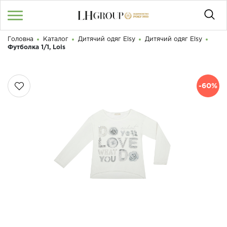
Головна
Каталог
Дитячий одяг Elsy
Дитячий одяг Elsy
RU
UA
|
Футболка 1/1, Lois
Доброго дня! Що Ви шукаєте?
Увійти
/
Реєстрація
-60%
КАТАЛОГ
050 187 33 33
Графік роботи з 9:00 до 21:00
ПРО НАС
КОНТАКТИ
БЛОГ