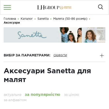
Головна
Каталог
Sanetta
Малята (50-86 розмір)
RU
UA
|
Аксесуари
Доброго дня! Що Ви шукаєте?
Увійти
/
Реєстрація
КАТАЛОГ
ВИБІР ЗА ПАРАМЕТРАМИ:
050 187 33 33
Графік роботи з 9:00 до 21:00
Аксесуари Sanetta для
ПРО НАС
малят
КОНТАКТИ
БЛОГ
за популярністю
актуальне
за ціною
за алфавітом